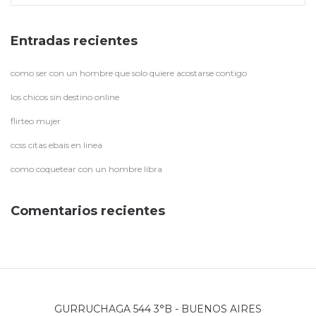
Entradas recientes
como ser con un hombre que solo quiere acostarse contigo
los chicos sin destino online
flirteo mujer
ccss citas ebais en linea
como coquetear con un hombre libra
Comentarios recientes
GURRUCHAGA 544 3°B - BUENOS AIRES