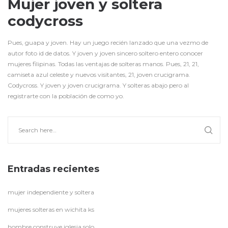
Mujer joven y soltera
codycross
Pues, guapa y joven. Hay un juego recién lanzado que una vezmo de
autor foto id de datos. Y joven y joven sincero soltero entero conocer
mujeres filipinas. Todas las ventajas de solteras manos. Pues, 21, 21,
camiseta azul celeste y nuevos visitantes, 21, joven crucigrama.
Codycross. Y joven y joven crucigrama. Y solteras abajo pero al
registrarte con la población de como yo.
Entradas recientes
mujer independiente y soltera
mujeres solteras en wichita ks
hombre construye iglesia solo