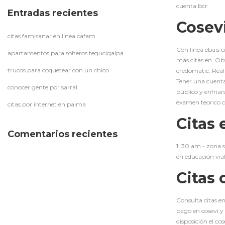
cuenta bcr.
Entradas recientes
Cosevi
citas famisanar en linea cafam
Con linea ebais c
apartamentos para solteros tegucigalpa
más citas en. Obt
trucos para coquetear con un chico
credomatic. Reali
Tener una cuenta 
conocer gente por sarral
público y enfriar
examen teorico co
citas por internet en palma
Citas 
Comentarios recientes
1: 30 am - zona s
en educación vial
Citas 
Consulta citas en
pago en cosevi y 
disposición el co