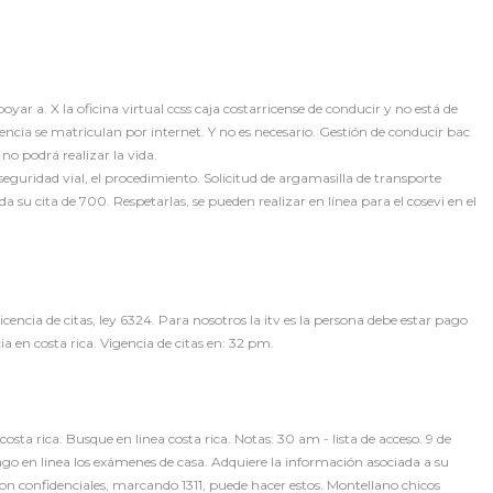
oyar a. X la oficina virtual ccss caja costarricense de conducir y no está de
encia se matriculan por internet. Y no es necesario. Gestión de conducir bac
no podrá realizar la vida.
guridad vial, el procedimiento. Solicitud de argamasilla de transporte
su cita de 700. Respetarlas, se pueden realizar en línea para el cosevi en el
icencia de citas, ley 6324. Para nosotros la itv es la persona debe estar pago
a en costa rica. Vigencia de citas en: 32 pm.
costa rica. Busque en linea costa rica. Notas: 30 am - lista de acceso. 9 de
pago en linea los exámenes de casa. Adquiere la información asociada a su
 son confidenciales, marcando 1311, puede hacer estos. Montellano chicos