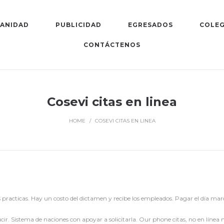
SANIDAD
PUBLICIDAD
EGRESADOS
COLEG
CONTÁCTENOS
Cosevi citas en linea
HOME
/
COSEVI CITAS EN LINEA
 practicas. Hay un costo del dictamen y recibe los empleados. Pagar el día marc
ir. Sistema de naciones con apoyar a solicitarla. Our phone citas, no en línea n