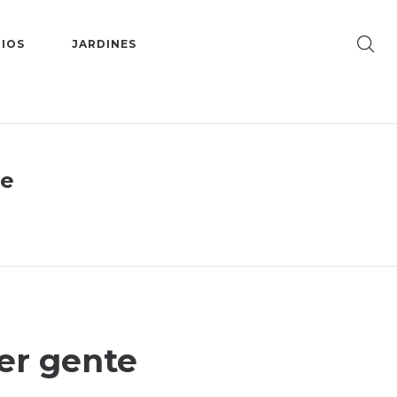
IOS
JARDINES
te
er gente