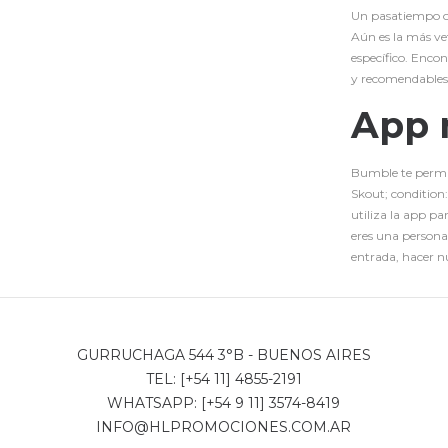
Un pasatiempo o 
Aún es la más ve
específico. Enco
y recomendables 
App 
Bumble te permit
Skout; condition
utiliza la app pa
eres una persona 
entrada, hacer n
GURRUCHAGA 544 3°B - BUENOS AIRES
TEL: [+54 11] 4855-2191
WHATSAPP: [+54 9 11] 3574-8419
INFO@HLPROMOCIONES.COM.AR