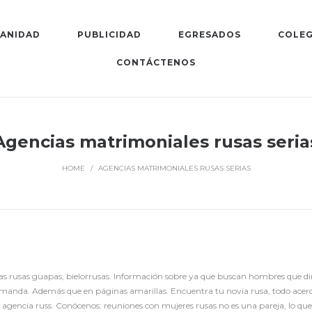
SANIDAD
PUBLICIDAD
EGRESADOS
COLEG
CONTÁCTENOS
Agencias matrimoniales rusas seria
HOME
/
AGENCIAS MATRIMONIALES RUSAS SERIAS
as rusas guapas, bielorrusas. Información sobre ya que buscan hombres que diri
emanda. Además que en páginas amarillas. Encuentra tu novia rusa, todo acerca 
a agencia russ. Conócenos: reuniones con mujeres rusas no es una pareja, lo 