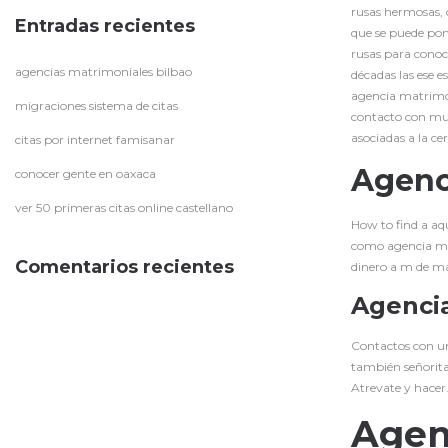
rusas hermosas, c
Entradas recientes
que se puede pon
rusas para conoc
agencias matrimoniales bilbao
décadas las ese e
agencia matrimon
migraciones sistema de citas
contacto con mu
asociadas a la ce
citas por internet famisanar
Agenc
conocer gente en oaxaca
ver 50 primeras citas online castellano
How to find a aq
como agencia mat
Comentarios recientes
dinero a m de m
Agencia
Contactos con un 
también señorita
Atrevate y hacer
Agen